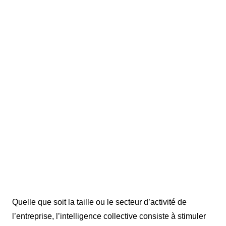
sociales et de la psychologie du travail.
L’intelligence collective est la capacité
intellectuelle d’une organisation ou d’une
communauté d’individus à réaliser des
tâches complexes, grâce aux
interactions nouées entre ses membres
et aux synergies réalisées qui en
découlent. Elle résulte de la qualité des
interactions entre les membres d’une
même équipe.
Quelle que soit la taille ou le secteur d’activité de
l’entreprise, l’intelligence collective consiste à stimuler