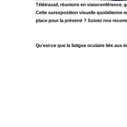
Télétravail, réunions en visioconférence, 
Cette surexposition visuelle quotidienne en
place pour la prévenir ? Suivez nos reco
Qu’est-ce que la fatigue oculaire liée aux 
La fatigue
une soll
yeux s
brouilla
l’attent