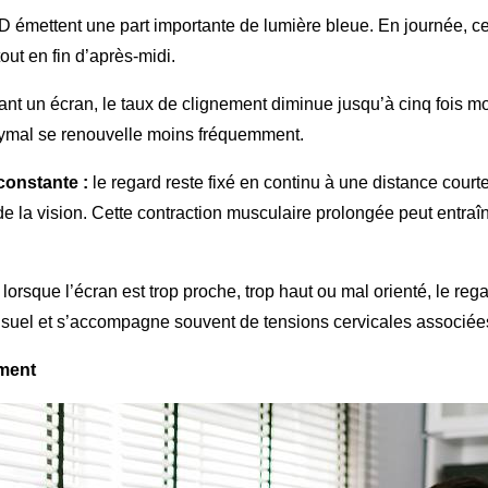
 émettent une part importante de lumière bleue. En journée, cet
out en fin d’après-midi.
nt un écran, le taux de clignement diminue jusqu’à cinq fois mo
crymal se renouvelle moins fréquemment.
constante :
le regard reste fixé en continu à une distance court
e la vision. Cette contraction musculaire prolongée peut entraî
lorsque l’écran est trop proche, trop haut ou mal orienté, le r
isuel et s’accompagne souvent de tensions cervicales associées
ment