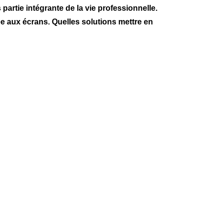
artie intégrante de la vie professionnelle.
ée aux écrans. Quelles solutions mettre en
ons liées à
t par des
e ou de
maintenir
gressive,