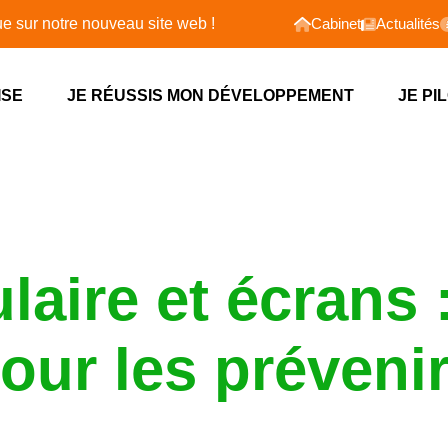
 du mois
 nouveau site web !
Cabinet
Actualités
ISE
JE RÉUSSIS MON DÉVELOPPEMENT
JE PI
laire et écrans 
our les prévenir