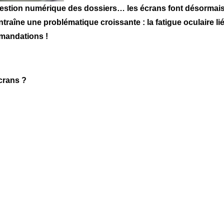
gestion numérique des dossiers… les écrans font désormais p
traîne une problématique croissante : la fatigue oculaire li
mmandations !
écrans ?
 oculaire correspond à un ensemble de manifestati
icitation excessive du système visuel. Elle se tradui
ecs, rouges ou qui piquent, une sensation de voil
rd visuel, des maux de tête ainsi qu’une difficulté à 
ion. Cette fatigue s’installe souvent de manière pro