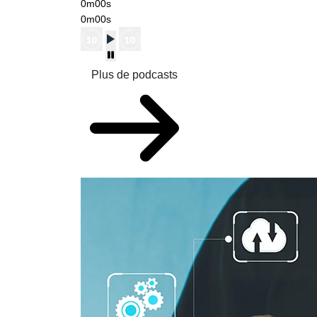
0m00s
0m00s
Plus de podcasts