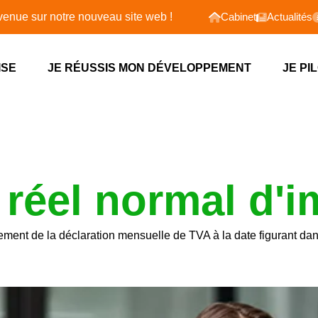
 du mois
ur notre nouveau site web !
Cabinet
Actualités
ISE
JE RÉUSSIS MON DÉVELOPPEMENT
JE PI
réel normal d'i
ement de la déclaration mensuelle de TVA à la date figurant dan