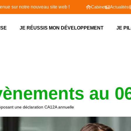
 du mois
notre nouveau site web !
Cabinet
Actualités
ISE
JE RÉUSSIS MON DÉVELOPPEMENT
JE PI
vènements au 0
 déposant une déclaration CA12A annuelle