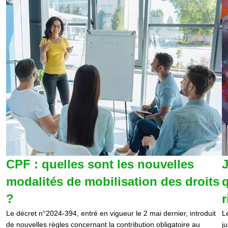
CPF : quelles sont les nouvelles
J
modalités de mobilisation des droits
q
?
r
Le décret n°2024-394, entré en vigueur le 2 mai dernier, introduit
L
de nouvelles règles concernant la contribution obligatoire au
j