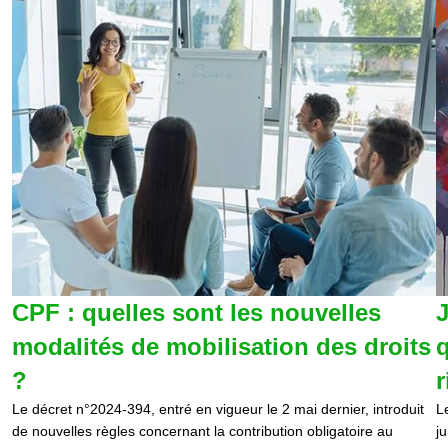
CPF : quelles sont les nouvelles
J
modalités de mobilisation des droits
q
?
r
Le décret n°2024-394, entré en vigueur le 2 mai dernier, introduit
L
de nouvelles règles concernant la contribution obligatoire au
j