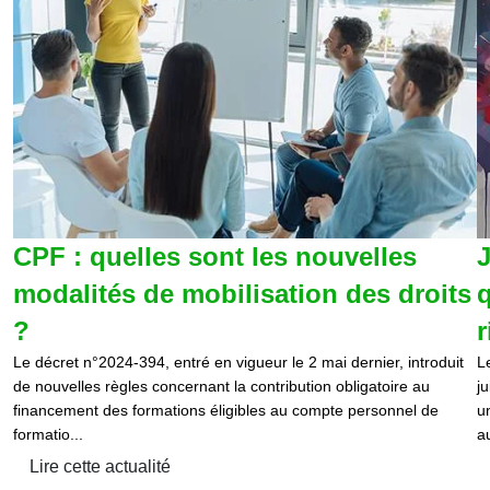
CPF : quelles sont les nouvelles
J
modalités de mobilisation des droits
q
?
r
Le décret n°2024-394, entré en vigueur le 2 mai dernier, introduit
L
de nouvelles règles concernant la contribution obligatoire au
j
financement des formations éligibles au compte personnel de
u
formatio...
au
Lire cette actualité